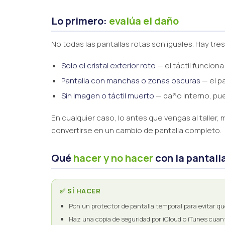
Lo primero:
evalúa el daño
No todas las pantallas rotas son iguales. Hay tre
Solo el cristal exterior roto
— el táctil funciona
Pantalla con manchas o zonas oscuras
— el p
Sin imagen o táctil muerto
— daño interno, pued
En cualquier caso, lo antes que vengas al taller
convertirse en un cambio de pantalla completo.
Qué
hacer y no hacer
con la pantall
✅ SÍ HACER
Pon un protector de pantalla temporal para evitar qu
Haz una copia de seguridad por iCloud o iTunes cua