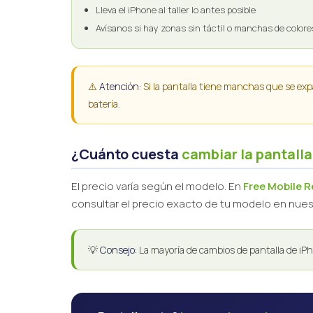
Lleva el iPhone al taller lo antes posible
Avísanos si hay zonas sin táctil o manchas de colore
⚠️
Atención:
Si la pantalla tiene manchas que se expa
batería.
¿Cuánto cuesta
cambiar la pantalla
El precio varía según el modelo. En
Free Mobile 
consultar el precio exacto de tu modelo en nue
💡
Consejo:
La mayoría de cambios de pantalla de iPh