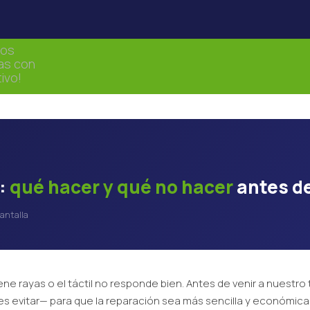
a:
qué hacer y qué no hacer
antes de 
Pantalla
tiene rayas o el táctil no responde bien. Antes de venir a nuestr
s evitar— para que la reparación sea más sencilla y económica