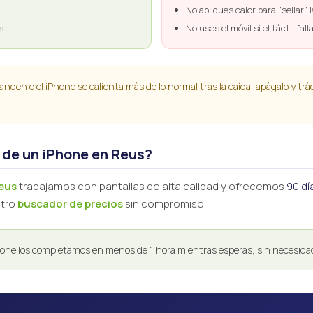
No apliques calor para "sellar" 
s
No uses el móvil si el táctil f
nden o el iPhone se calienta más de lo normal tras la caída, apágalo y tr
de un iPhone en Reus?
Reus
trabajamos con pantallas de alta calidad y ofrecemos
90 dí
stro
buscador de precios
sin compromiso.
one los completamos en menos de 1 hora mientras esperas, sin necesidad 