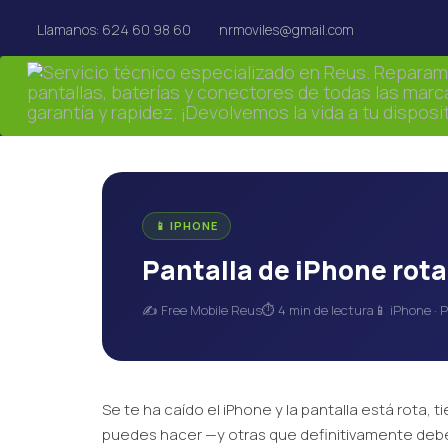
Llamanos: 624 60 98 60
nrmoviles@gmail.com
📱 IPHONE
Pantalla de iPhone rot
✍️ Free Mobile Reus
⏱ 4 min de lectura
📱 iPhone · 
Se te ha caído el iPhone y la pantalla está rota, 
puedes hacer —y otras que definitivamente debe