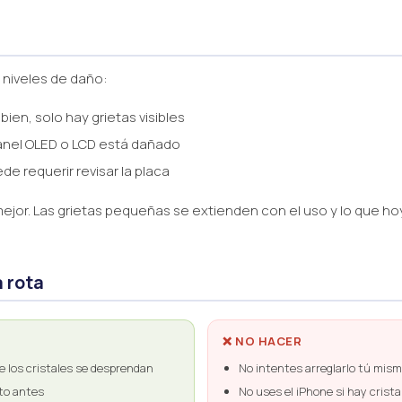
s niveles de daño:
 bien, solo hay grietas visibles
anel OLED o LCD está dañado
e requerir revisar la placa
, mejor. Las grietas pequeñas se extienden con el uso y lo que
a rota
❌ NO HACER
e los cristales se desprendan
No intentes arreglarlo tú mism
nto antes
No uses el iPhone si hay crist