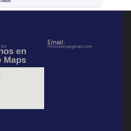
n Reus
Email:
8 60
nrmoviles@gmail.com
nos en
e Maps