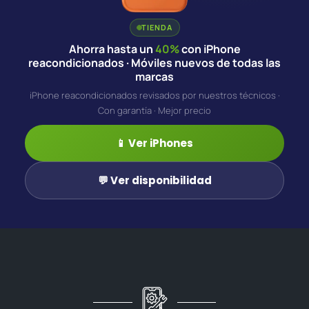
TIENDA
Ahorra hasta un
40%
con iPhone
reacondicionados · Móviles nuevos de todas las
marcas
iPhone reacondicionados revisados por nuestros técnicos ·
Con garantía · Mejor precio
📱 Ver iPhones
💬 Ver disponibilidad