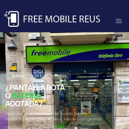
REPARACIÓN EN EL ACTO · REUS
¿PANTALLA ROTA
O
BATERÍA
AGOTADA?
Especialistas en reparación de móviles, tablets,
MacBook y Apple Watch en Reus. Rápido y con garantía.
🔧 Pantallas
🔋 Baterías
💧 Daño por agua
📷 Cámaras