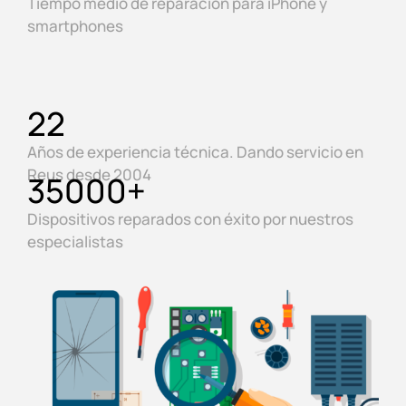
Tiempo medio de reparación para iPhone y
smartphones
22
Años de experiencia técnica. Dando servicio en
Reus desde 2004
35000
+
Dispositivos reparados con éxito por nuestros
especialistas