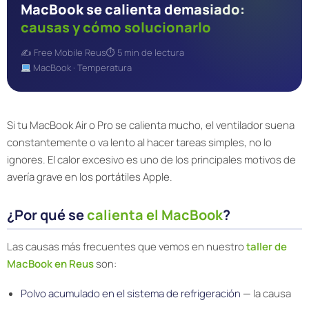
MacBook se calienta demasiado:
causas y cómo solucionarlo
✍️ Free Mobile Reus
⏱ 5 min de lectura
MacBook · Temperatura
Si tu MacBook Air o Pro se calienta mucho, el ventilador suena
constantemente o va lento al hacer tareas simples, no lo
ignores. El calor excesivo es uno de los principales motivos de
avería grave en los portátiles Apple.
¿Por qué se
calienta el MacBook
?
Las causas más frecuentes que vemos en nuestro
taller de
MacBook en Reus
son:
Polvo acumulado en el sistema de refrigeración
— la causa