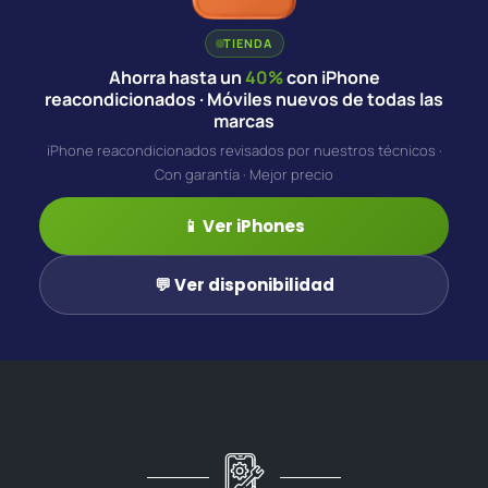
TIENDA
Ahorra hasta un
40%
con iPhone
reacondicionados · Móviles nuevos de todas las
marcas
iPhone reacondicionados revisados por nuestros técnicos ·
Con garantía · Mejor precio
📱 Ver iPhones
💬 Ver disponibilidad