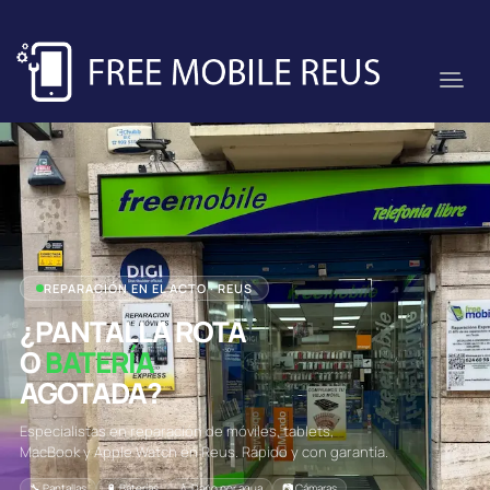
REPARACIÓN EN EL ACTO · REUS
¿PANTALLA ROTA
O
BATERÍA
AGOTADA?
Especialistas en reparación de móviles, tablets,
MacBook y Apple Watch en Reus. Rápido y con garantía.
🔧 Pantallas
🔋 Baterías
💧 Daño por agua
📷 Cámaras