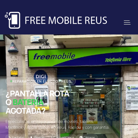
REPARACIÓN EN EL ACTO · REUS
¿PANTALLA ROTA
O
BATERÍA
AGOTADA?
Especialistas en reparación de móviles, tablets,
MacBook y Apple Watch en Reus. Rápido y con garantía.
🔧 Pantallas
🔋 Baterías
💧 Daño por agua
📷 Cámaras