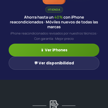
TIENDA
Ahorra hasta un
40%
con iPhone
reacondicionados · Móviles nuevos de todas las
marcas
iPhone reacondicionados revisados por nuestros técnicos ·
Con garantía · Mejor precio
📱 Ver iPhones
💬 Ver disponibilidad