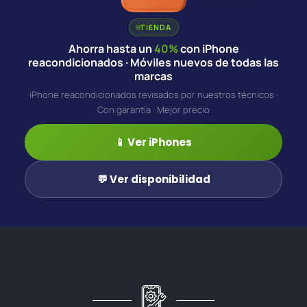
TIENDA
Ahorra hasta un
40%
con iPhone
reacondicionados · Móviles nuevos de todas las
marcas
iPhone reacondicionados revisados por nuestros técnicos ·
Con garantía · Mejor precio
📱 Ver iPhones
💬 Ver disponibilidad