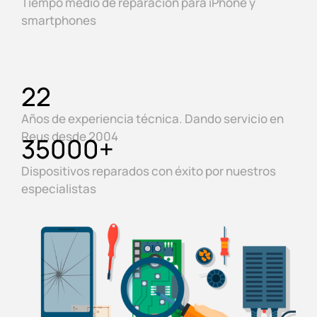
Tiempo medio de reparación para iPhone y
smartphones
22
Años de experiencia técnica. Dando servicio en
Reus desde 2004
35000
+
Dispositivos reparados con éxito por nuestros
especialistas