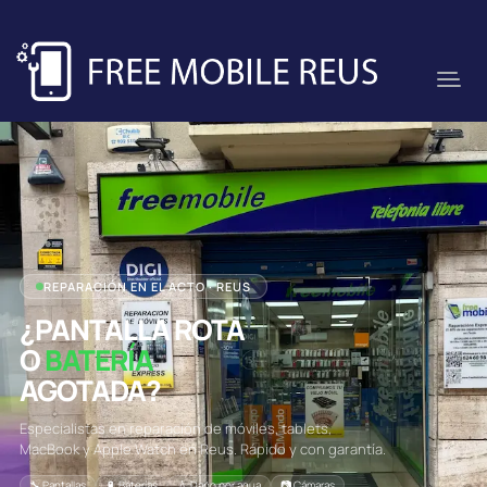
REPARACIÓN EN EL ACTO · REUS
¿PANTALLA ROTA
O
BATERÍA
AGOTADA?
Especialistas en reparación de móviles, tablets,
MacBook y Apple Watch en Reus. Rápido y con garantía.
🔧 Pantallas
🔋 Baterías
💧 Daño por agua
📷 Cámaras