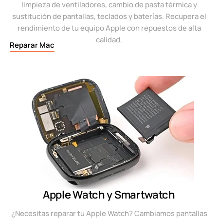
limpieza de ventiladores, cambio de pasta térmica y
sustitución de pantallas, teclados y baterías. Recupera el
rendimiento de tu equipo Apple con repuestos de alta
calidad.
Reparar Mac
Apple Watch y Smartwatch
¿Necesitas reparar tu Apple Watch? Cambiamos pantallas