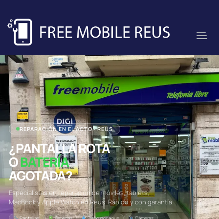
REPARACIÓN EN EL ACTO · REUS
¿PANTALLA ROTA
O
BATERÍA
AGOTADA?
Especialistas en reparación de móviles, tablets,
MacBook y Apple Watch en Reus. Rápido y con garantía.
Pantallas
Baterías
Daño por agua
Cámaras