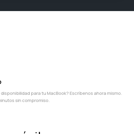
p
a disponibilidad para tu MacBook? Escríbenos ahora mismo.
inutos sin compromiso.