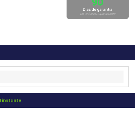
90
Días de garantía
en todas las reparaciones
l instante