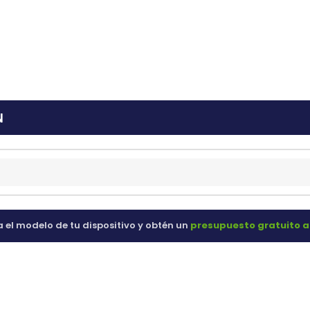
ras
60 98 60
N
a el modelo de tu dispositivo y obtén un
presupuesto gratuito a