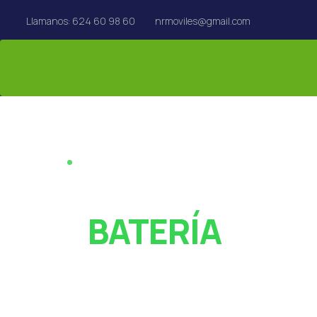
Llamanos: 624 60 98 60
nrmoviles@gmail.com
REPARACIÓN EN EL ACTO · REUS
¿PANTALLA ROT
O
BATERÍA
AGOTADA?
Especialistas en reparación de móviles, tablets,
MacBook y Apple Watch en Reus. Rápido y con garan