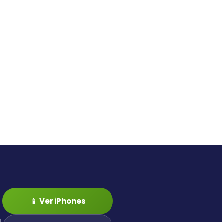
📱 Ver iPhones
n