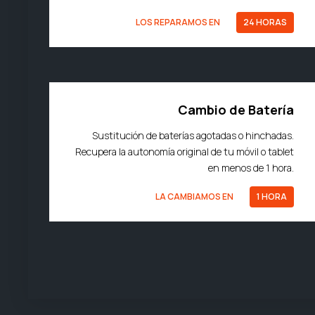
LOS REPARAMOS EN
24 HORAS
Cambio de Batería
Sustitución de baterías agotadas o hinchadas.
Recupera la autonomía original de tu móvil o tablet
en menos de 1 hora.
LA CAMBIAMOS EN
1 HORA