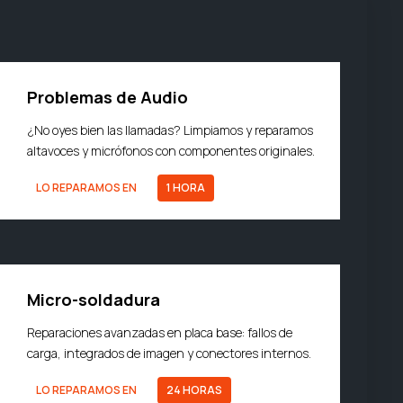
Problemas de Audio
¿No oyes bien las llamadas? Limpiamos y reparamos
altavoces y micrófonos con componentes originales.
LO REPARAMOS EN
1 HORA
Micro-soldadura
Reparaciones avanzadas en placa base: fallos de
carga, integrados de imagen y conectores internos.
LO REPARAMOS EN
24 HORAS