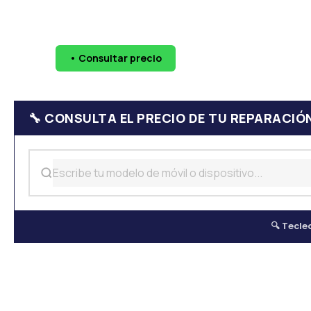
🔧 Pantallas
🔋 Baterías
💧 Daño por agua
📷 Cáma
• Consultar precio
WhatsApp
624 
🔧 CONSULTA EL PRECIO DE TU REPARACIÓ
🔍 Tecle