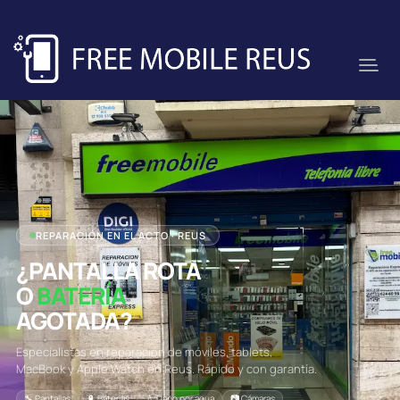
REPARACIÓN EN EL ACTO · REUS
¿PANTALLA ROTA
O
BATERÍA
AGOTADA?
Especialistas en reparación de móviles, tablets,
MacBook y Apple Watch en Reus. Rápido y con garantía.
🔧 Pantallas
🔋 Baterías
💧 Daño por agua
📷 Cámaras