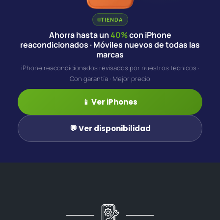
TIENDA
Ahorra hasta un
40%
con iPhone
reacondicionados · Móviles nuevos de todas las
marcas
iPhone reacondicionados revisados por nuestros técnicos ·
Con garantía · Mejor precio
📱 Ver iPhones
💬 Ver disponibilidad