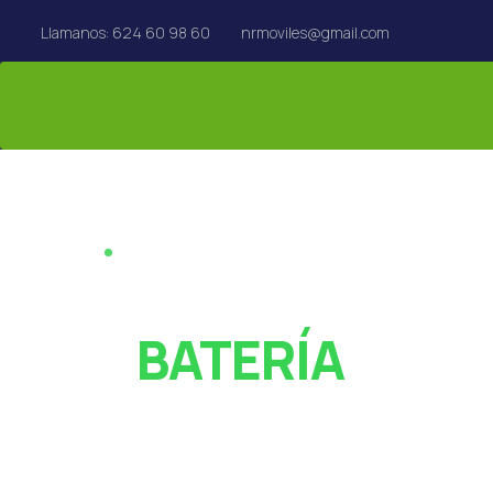
Llamanos: 624 60 98 60
nrmoviles@gmail.com
REPARACIÓN EN EL ACTO · REUS
¿PANTALLA ROT
O
BATERÍA
AGOTADA?
Especialistas en reparación de móviles, tablets,
MacBook y Apple Watch en Reus. Rápido y con garan