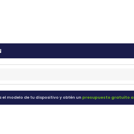
ras
60 98 60
N
a el modelo de tu dispositivo y obtén un
presupuesto gratuito a