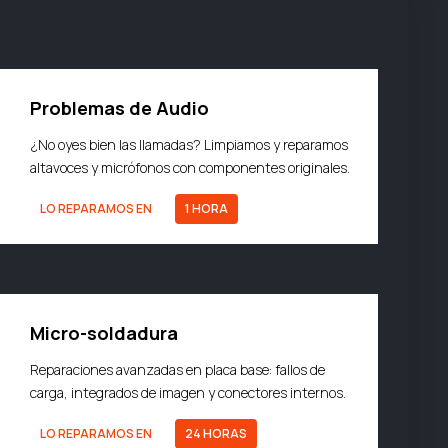
Problemas de Audio
¿No oyes bien las llamadas? Limpiamos y reparamos
altavoces y micrófonos con componentes originales.
LO REPARAMOS EN
1 HORA
Micro-soldadura
Reparaciones avanzadas en placa base: fallos de
carga, integrados de imagen y conectores internos.
LO REPARAMOS EN
24 HORAS