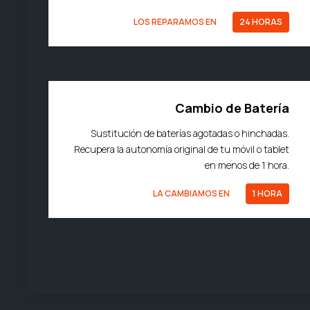
LOS REPARAMOS EN
24 HORAS
Cambio de Batería
Sustitución de baterías agotadas o hinchadas.
Recupera la autonomía original de tu móvil o tablet
en menos de 1 hora.
LA CAMBIAMOS EN
1 HORA