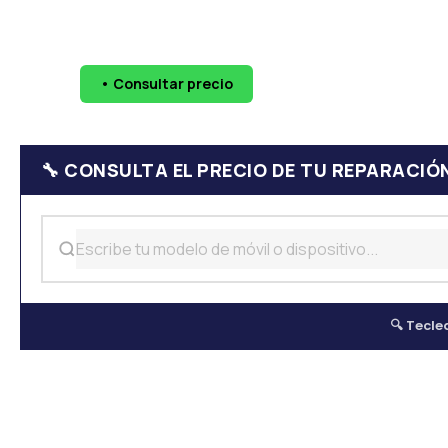
🔧 Pantallas
🔋 Baterías
💧 Daño por agua
📷 Cáma
• Consultar precio
WhatsApp
624 
🔧 CONSULTA EL PRECIO DE TU REPARACIÓ
🔍 Tecle