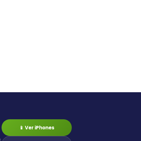
📱 Ver iPhones
n