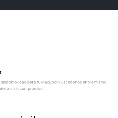
p
a disponibilidad para tu MacBook? Escríbenos ahora mismo.
inutos sin compromiso.