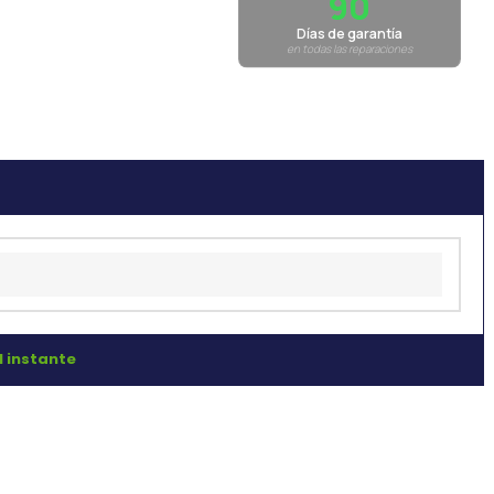
90
Días de garantía
en todas las reparaciones
l instante