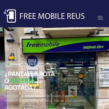
REPARACIÓN EN EL ACTO · REUS
¿PANTALLA ROTA
O
BATERÍA
AGOTADA?
Especialistas en reparación de móviles, tablets,
MacBook y Apple Watch en Reus. Rápido y con garantía.
🔧 Pantallas
🔋 Baterías
💧 Daño por agua
📷 Cámaras