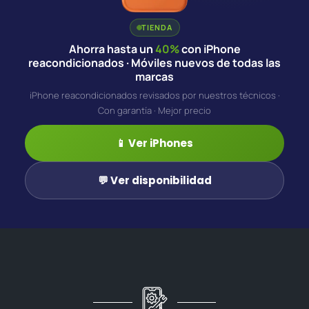
TIENDA
Ahorra hasta un
40%
con iPhone
reacondicionados · Móviles nuevos de todas las
marcas
iPhone reacondicionados revisados por nuestros técnicos ·
Con garantía · Mejor precio
📱 Ver iPhones
💬 Ver disponibilidad