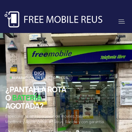
REPARACIÓN EN EL ACTO · REUS
¿PANTALLA ROTA
O
BATERÍA
AGOTADA?
Especialistas en reparación de móviles, tablets,
MacBook y Apple Watch en Reus. Rápido y con garantía.
🔧 Pantallas
🔋 Baterías
💧 Daño por agua
📷 Cámaras