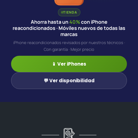
TIENDA
Ahorra hasta un
40%
con iPhone
reacondicionados · Móviles nuevos de todas las
marcas
iPhone reacondicionados revisados por nuestros técnicos ·
Con garantía · Mejor precio
📱 Ver iPhones
💬 Ver disponibilidad