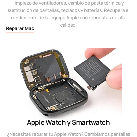
limpieza de ventiladores, cambio de pasta térmica y
sustitución de pantallas, teclados y baterías. Recupera el
rendimiento de tu equipo Apple con repuestos de alta
calidad.
Reparar Mac
Apple Watch y Smartwatch
¿Necesitas reparar tu Apple Watch? Cambiamos pantallas