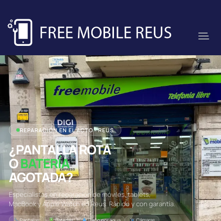
REPARACIÓN EN EL ACTO · REUS
¿PANTALLA ROTA
O
BATERÍA
AGOTADA?
Especialistas en reparación de móviles, tablets,
MacBook y Apple Watch en Reus. Rápido y con garantía.
Pantallas
Baterías
Daño por agua
Cámaras