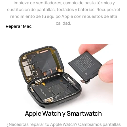
limpieza de ventiladores, cambio de pasta térmica y
sustitución de pantallas, teclados y baterías. Recupera el
rendimiento de tu equipo Apple con repuestos de alta
calidad.
Reparar Mac
Apple Watch y Smartwatch
¿Necesitas reparar tu Apple Watch? Cambiamos pantallas