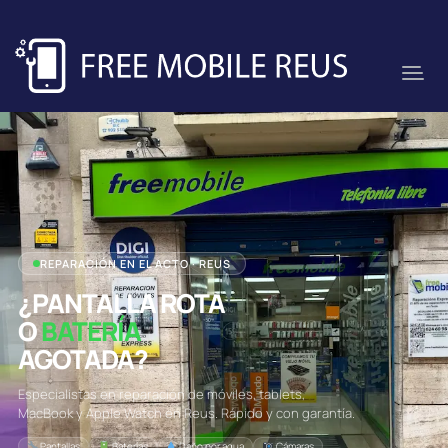
REPARACIÓN EN EL ACTO · REUS
¿PANTALLA ROTA
O
BATERÍA
AGOTADA?
Especialistas en reparación de móviles, tablets,
MacBook y Apple Watch en Reus. Rápido y con garantía.
Pantallas
Baterías
Daño por agua
Cámaras