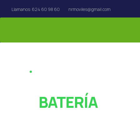
Llamanos: 624 60 98 60
nrmoviles@gmail.com
REPARACIÓN EN EL ACTO · REUS
¿PANTALLA ROT
O
BATERÍA
AGOTADA?
Especialistas en reparación de móviles, tablets,
MacBook y Apple Watch en Reus. Rápido y con garan