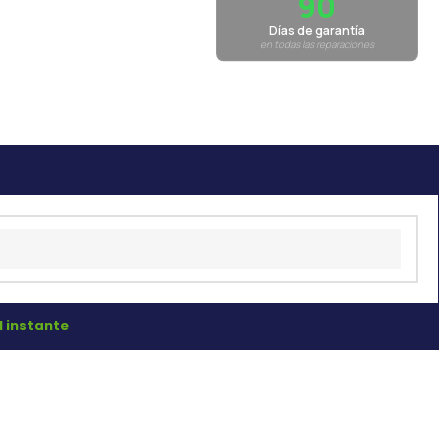
90
Días de garantía
en todas las reparaciones
l instante