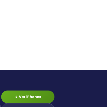
📱 Ver iPhones
n