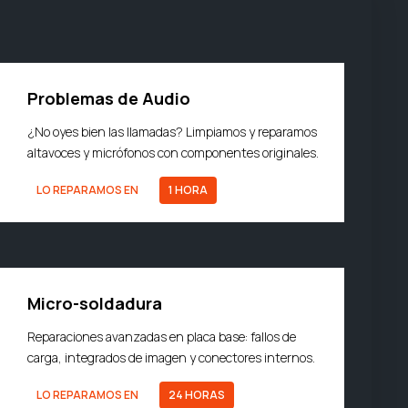
Problemas de Audio
¿No oyes bien las llamadas? Limpiamos y reparamos
altavoces y micrófonos con componentes originales.
LO REPARAMOS EN
1 HORA
Micro-soldadura
Reparaciones avanzadas en placa base: fallos de
carga, integrados de imagen y conectores internos.
LO REPARAMOS EN
24 HORAS