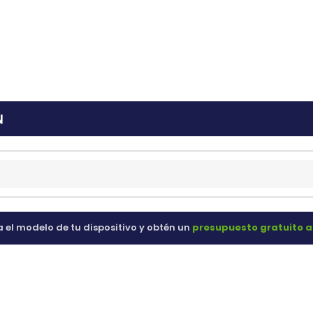
ras
60 98 60
N
a el modelo de tu dispositivo y obtén un
presupuesto gratuito a