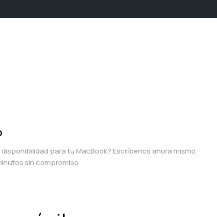
p
a disponibilidad para tu MacBook? Escríbenos ahora mismo.
inutos sin compromiso.