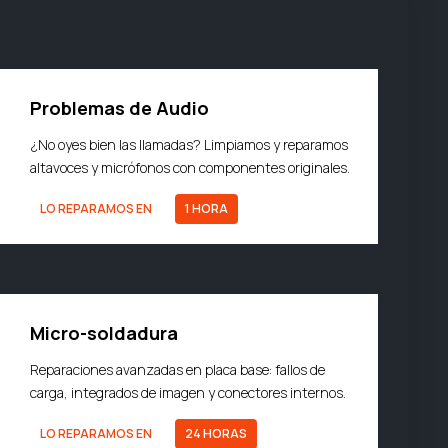
Problemas de Audio
¿No oyes bien las llamadas? Limpiamos y reparamos
altavoces y micrófonos con componentes originales.
LO REPARAMOS EN
1 HORA
Micro-soldadura
Reparaciones avanzadas en placa base: fallos de
carga, integrados de imagen y conectores internos.
LO REPARAMOS EN
24 HORAS