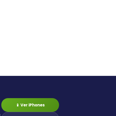
📱 Ver iPhones
n