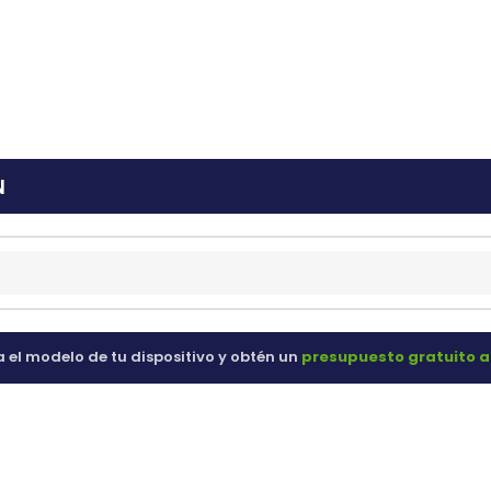
ras
60 98 60
N
a el modelo de tu dispositivo y obtén un
presupuesto gratuito a