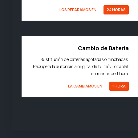
LOS REPARAMOS EN
24 HORAS
Cambio de Batería
Sustitución de baterías agotadas o hinchadas.
Recupera la autonomía original de tu móvil o tablet
en menos de 1 hora.
LA CAMBIAMOS EN
1 HORA