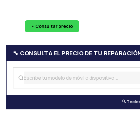
🔧 Pantallas
🔋 Baterías
💧 Daño por agua
📷 Cáma
• Consultar precio
WhatsApp
624 
🔧 CONSULTA EL PRECIO DE TU REPARACIÓ
🔍 Tecle