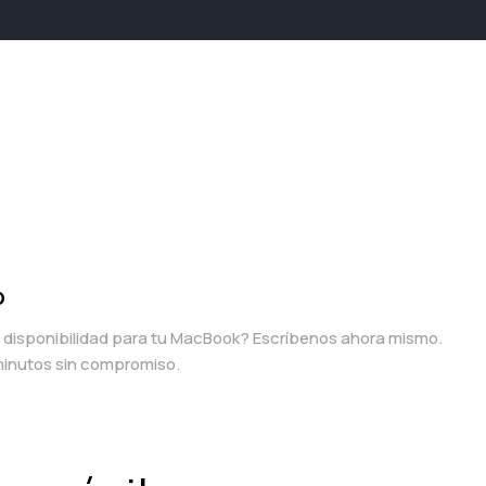
p
a disponibilidad para tu MacBook? Escríbenos ahora mismo.
inutos sin compromiso.