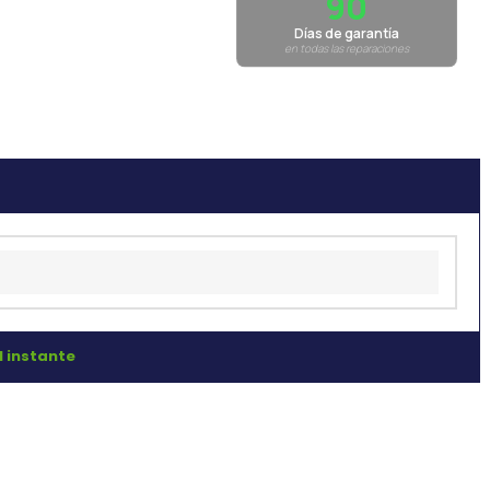
90
Días de garantía
en todas las reparaciones
l instante