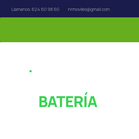
Llamanos: 624 60 98 60
nrmoviles@gmail.com
REPARACIÓN EN EL ACTO · REUS
¿PANTALLA ROT
O
BATERÍA
AGOTADA?
Especialistas en reparación de móviles, tablets,
MacBook y Apple Watch en Reus. Rápido y con garan