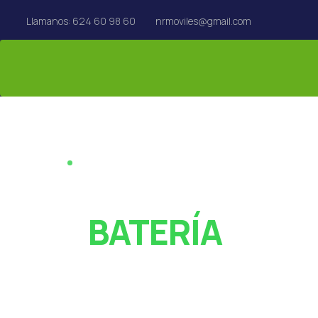
Llamanos: 624 60 98 60
nrmoviles@gmail.com
REPARACIÓN EN EL ACTO · REUS
¿PANTALLA ROT
O
BATERÍA
AGOTADA?
Especialistas en reparación de móviles, tablets,
MacBook y Apple Watch en Reus. Rápido y con garan