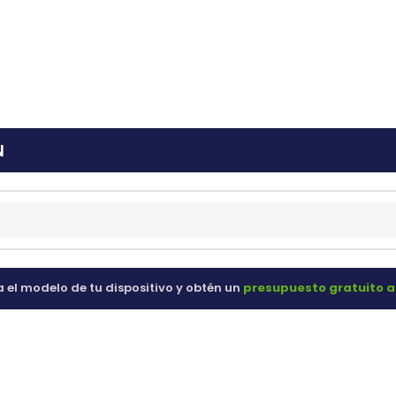
ras
60 98 60
N
a el modelo de tu dispositivo y obtén un
presupuesto gratuito a