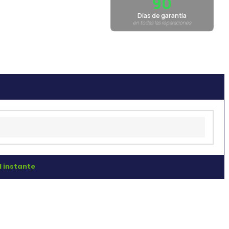
90
Días de garantía
en todas las reparaciones
l instante