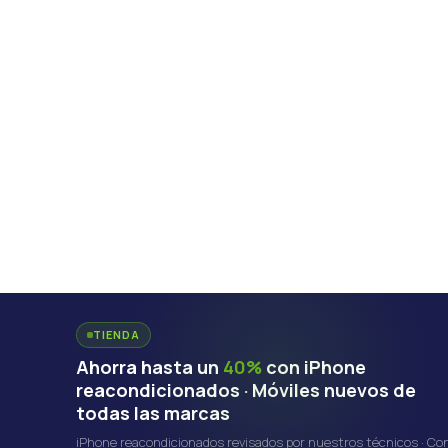
TIENDA
Ahorra hasta un
40%
con iPhone
reacondicionados · Móviles nuevos de
todas las marcas
iPhone reacondicionados revisados por nuestros técnicos · Co