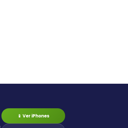
📱 Ver iPhones
n