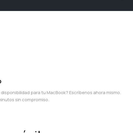
p
a disponibilidad para tu MacBook? Escríbenos ahora mismo.
inutos sin compromiso.