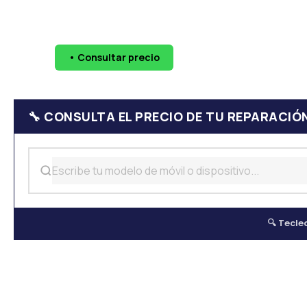
🔧 Pantallas
🔋 Baterías
💧 Daño por agua
📷 Cáma
• Consultar precio
WhatsApp
624 
🔧 CONSULTA EL PRECIO DE TU REPARACIÓ
🔍 Tecle