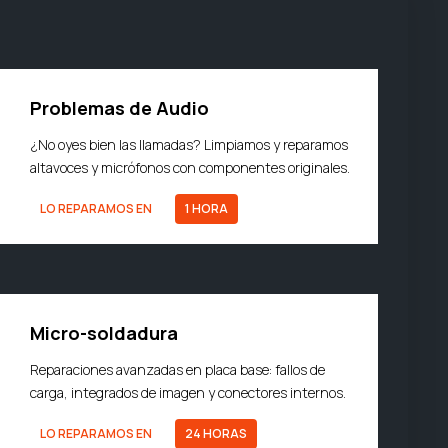
Problemas de Audio
¿No oyes bien las llamadas? Limpiamos y reparamos
altavoces y micrófonos con componentes originales.
LO REPARAMOS EN
1 HORA
Micro-soldadura
Reparaciones avanzadas en placa base: fallos de
carga, integrados de imagen y conectores internos.
LO REPARAMOS EN
24 HORAS