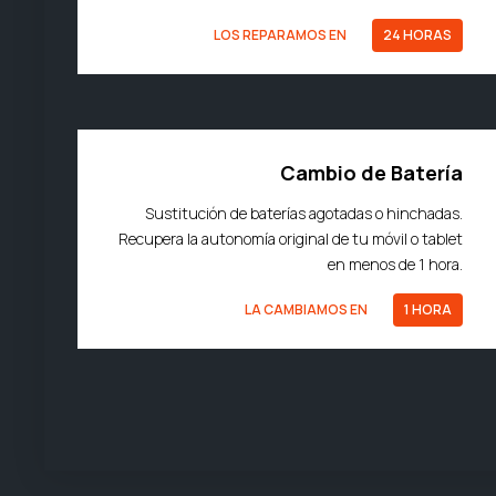
LOS REPARAMOS EN
24 HORAS
Cambio de Batería
Sustitución de baterías agotadas o hinchadas.
Recupera la autonomía original de tu móvil o tablet
en menos de 1 hora.
LA CAMBIAMOS EN
1 HORA