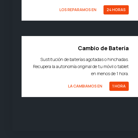
LOS REPARAMOS EN
24 HORAS
Cambio de Batería
Sustitución de baterías agotadas o hinchadas.
Recupera la autonomía original de tu móvil o tablet
en menos de 1 hora.
LA CAMBIAMOS EN
1 HORA