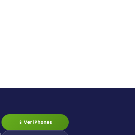
📱 Ver iPhones
n