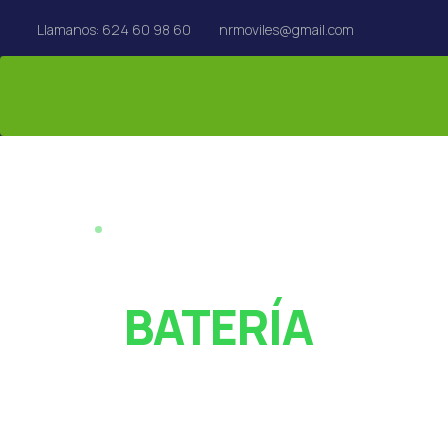
Llamanos: 624 60 98 60
nrmoviles@gmail.com
REPARACIÓN EN EL ACTO · REUS
¿PANTALLA ROT
O
BATERÍA
AGOTADA?
Especialistas en reparación de móviles, tablets,
MacBook y Apple Watch en Reus. Rápido y con garan