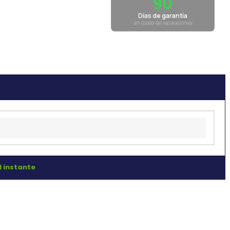
90
Días de garantía
en todas las reparaciones
l instante