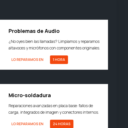
Problemas de Audio
¿No oyes bien las llamadas? Limpiamos y reparamos
altavoces y micrófonos con componentes originales.
LO REPARAMOS EN
1 HORA
Micro-soldadura
Reparaciones avanzadas en placa base: fallos de
carga, integrados de imagen y conectores internos.
LO REPARAMOS EN
24 HORAS