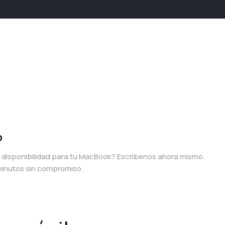
p
a disponibilidad para tu MacBook? Escríbenos ahora mismo.
inutos sin compromiso.