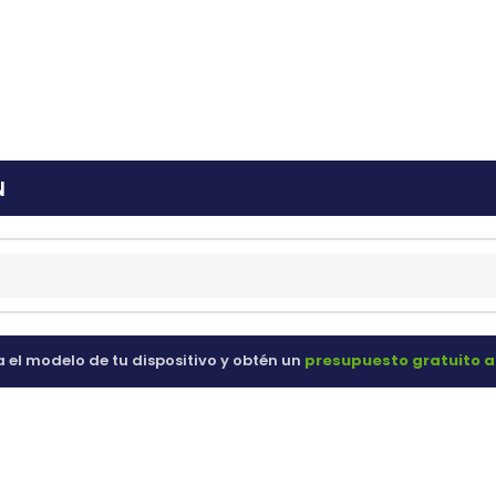
ras
60 98 60
N
a el modelo de tu dispositivo y obtén un
presupuesto gratuito a