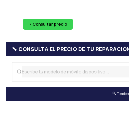
🔧 Pantallas
🔋 Baterías
💧 Daño por agua
📷 Cáma
• Consultar precio
WhatsApp
624 
🔧 CONSULTA EL PRECIO DE TU REPARACIÓ
🔍 Tecle