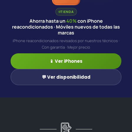
TIENDA
Ahorra hasta un
40%
con iPhone
reacondicionados · Móviles nuevos de todas las
marcas
iPhone reacondicionados revisados por nuestros técnicos ·
Con garantía · Mejor precio
📱 Ver iPhones
💬 Ver disponibilidad