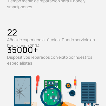
Tiempo medio de reparación para iPhone y
smartphones
22
Años de experiencia técnica. Dando servicio en
Reus desde 2004
35000
+
Dispositivos reparados con éxito por nuestros
especialistas