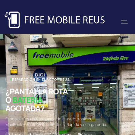
REPARACIÓN EN EL ACTO · REUS
¿PANTALLA ROTA
O
BATERÍA
AGOTADA?
Especialistas en reparación de móviles, tablets,
MacBook y Apple Watch en Reus. Rápido y con garantía.
🔧 Pantallas
🔋 Baterías
💧 Daño por agua
📷 Cámaras