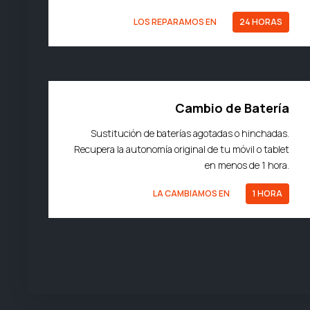
LOS REPARAMOS EN
24 HORAS
Cambio de Batería
Sustitución de baterías agotadas o hinchadas.
Recupera la autonomía original de tu móvil o tablet
en menos de 1 hora.
LA CAMBIAMOS EN
1 HORA