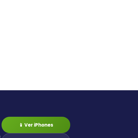
📱 Ver iPhones
n