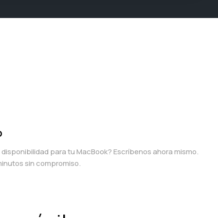
p
a disponibilidad para tu MacBook? Escríbenos ahora mismo.
inutos sin compromiso.