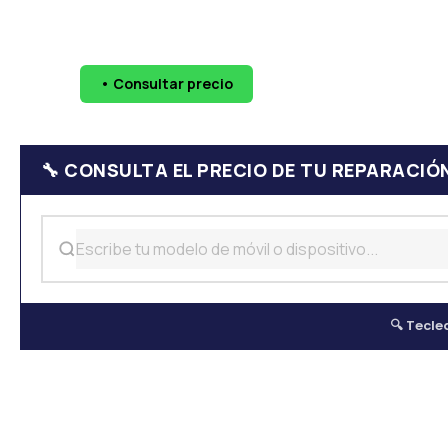
🔧 Pantallas
🔋 Baterías
💧 Daño por agua
📷 Cáma
• Consultar precio
WhatsApp
624 
🔧 CONSULTA EL PRECIO DE TU REPARACIÓ
🔍 Tecle