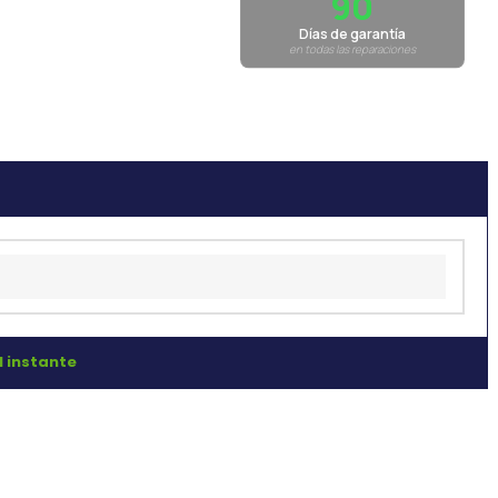
90
Días de garantía
en todas las reparaciones
l instante