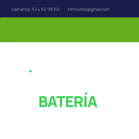
Llamanos: 624 60 98 60
nrmoviles@gmail.com
REPARACIÓN EN EL ACTO · REUS
¿PANTALLA ROT
O
BATERÍA
AGOTADA?
Especialistas en reparación de móviles, tablets,
MacBook y Apple Watch en Reus. Rápido y con garan