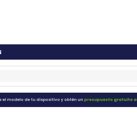
ras
60 98 60
N
a el modelo de tu dispositivo y obtén un
presupuesto gratuito a