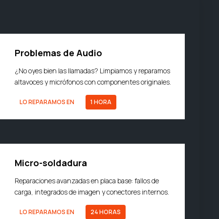
Problemas de Audio
¿No oyes bien las llamadas? Limpiamos y reparamos
altavoces y micrófonos con componentes originales.
LO REPARAMOS EN
1 HORA
Micro-soldadura
Reparaciones avanzadas en placa base: fallos de
carga, integrados de imagen y conectores internos.
LO REPARAMOS EN
24 HORAS