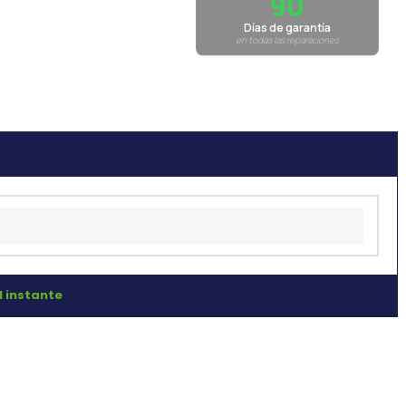
90
Días de garantía
en todas las reparaciones
l instante