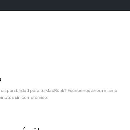
p
a disponibilidad para tu MacBook? Escríbenos ahora mismo.
inutos sin compromiso.