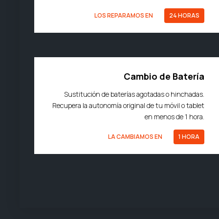
LOS REPARAMOS EN
24 HORAS
Cambio de Batería
Sustitución de baterías agotadas o hinchadas.
Recupera la autonomía original de tu móvil o tablet
en menos de 1 hora.
LA CAMBIAMOS EN
1 HORA