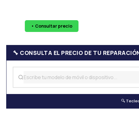
🔧 Pantallas
🔋 Baterías
💧 Daño por agua
📷 Cáma
• Consultar precio
WhatsApp
624 
🔧 CONSULTA EL PRECIO DE TU REPARACIÓ
🔍 Tecle