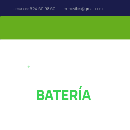
Llamanos: 624 60 98 60
nrmoviles@gmail.com
REPARACIÓN EN EL ACTO · REUS
¿PANTALLA ROT
O
BATERÍA
AGOTADA?
Especialistas en reparación de móviles, tablets,
MacBook y Apple Watch en Reus. Rápido y con garan