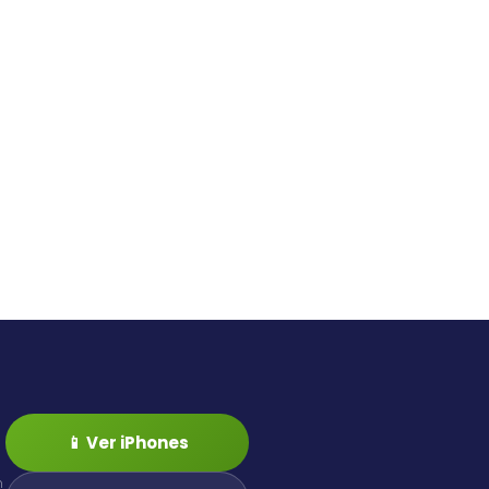
📱 Ver iPhones
n