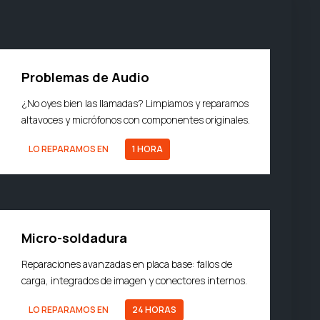
Problemas de Audio
¿No oyes bien las llamadas? Limpiamos y reparamos
altavoces y micrófonos con componentes originales.
LO REPARAMOS EN
1 HORA
Micro-soldadura
Reparaciones avanzadas en placa base: fallos de
carga, integrados de imagen y conectores internos.
LO REPARAMOS EN
24 HORAS