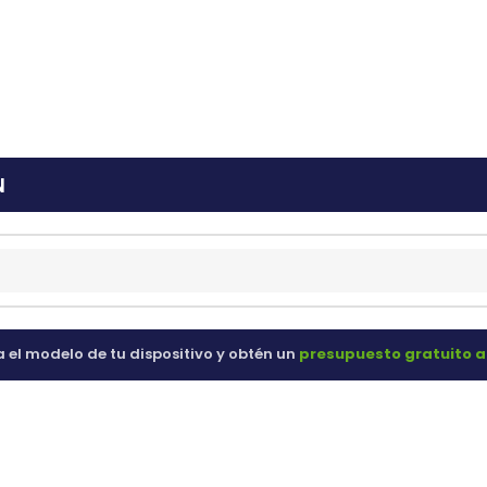
ras
60 98 60
N
a el modelo de tu dispositivo y obtén un
presupuesto gratuito a