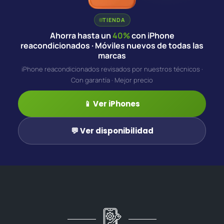
TIENDA
Ahorra hasta un
40%
con iPhone
reacondicionados · Móviles nuevos de todas las
marcas
iPhone reacondicionados revisados por nuestros técnicos ·
Con garantía · Mejor precio
📱 Ver iPhones
💬 Ver disponibilidad