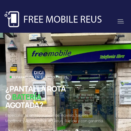
REPARACIÓN EN EL ACTO · REUS
¿PANTALLA ROTA
O
BATERÍA
AGOTADA?
Especialistas en reparación de móviles, tablets,
MacBook y Apple Watch en Reus. Rápido y con garantía.
🔧 Pantallas
🔋 Baterías
💧 Daño por agua
📷 Cámaras