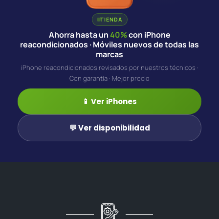
TIENDA
Ahorra hasta un
40%
con iPhone
reacondicionados · Móviles nuevos de todas las
marcas
iPhone reacondicionados revisados por nuestros técnicos ·
Con garantía · Mejor precio
📱 Ver iPhones
💬 Ver disponibilidad