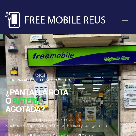
REPARACIÓN EN EL ACTO · REUS
¿PANTALLA ROTA
O
BATERÍA
AGOTADA?
Especialistas en reparación de móviles, tablets,
MacBook y Apple Watch en Reus. Rápido y con garantía.
🔧 Pantallas
🔋 Baterías
💧 Daño por agua
📷 Cámaras