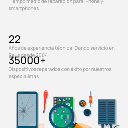
Tiempo medio de reparación para iPhone y
smartphones
22
Años de experiencia técnica. Dando servicio en
Reus desde 2004
35000
+
Dispositivos reparados con éxito por nuestros
especialistas