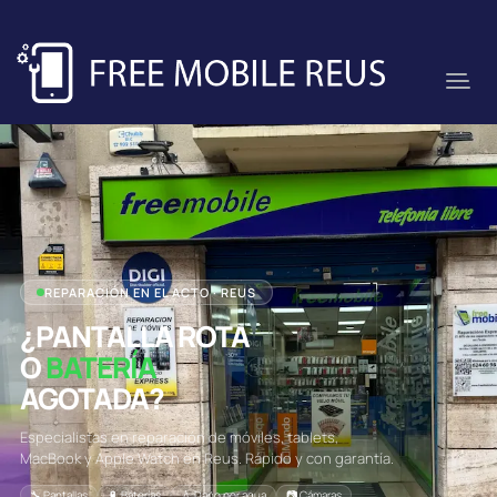
REPARACIÓN EN EL ACTO · REUS
¿PANTALLA ROTA
O
BATERÍA
AGOTADA?
Especialistas en reparación de móviles, tablets,
MacBook y Apple Watch en Reus. Rápido y con garantía.
🔧 Pantallas
🔋 Baterías
💧 Daño por agua
📷 Cámaras