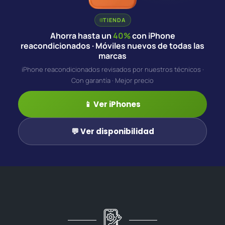
TIENDA
Ahorra hasta un
40%
con iPhone
reacondicionados · Móviles nuevos de todas las
marcas
iPhone reacondicionados revisados por nuestros técnicos ·
Con garantía · Mejor precio
📱 Ver iPhones
💬 Ver disponibilidad