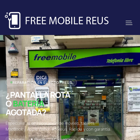
REPARACIÓN EN EL ACTO · REUS
¿PANTALLA ROTA
O
BATERÍA
AGOTADA?
Especialistas en reparación de móviles, tablets,
MacBook y Apple Watch en Reus. Rápido y con garantía.
🔧 Pantallas
🔋 Baterías
💧 Daño por agua
📷 Cámaras