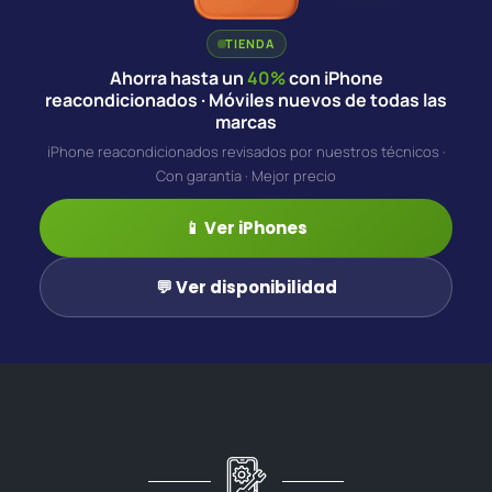
TIENDA
Ahorra hasta un
40%
con iPhone
reacondicionados · Móviles nuevos de todas las
marcas
iPhone reacondicionados revisados por nuestros técnicos ·
Con garantía · Mejor precio
📱 Ver iPhones
💬 Ver disponibilidad