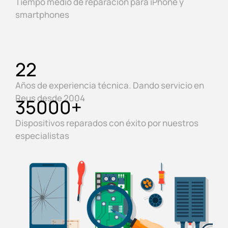
Tiempo medio de reparación para iPhone y
smartphones
22
Años de experiencia técnica. Dando servicio en
Reus desde 2004
35000
+
Dispositivos reparados con éxito por nuestros
especialistas