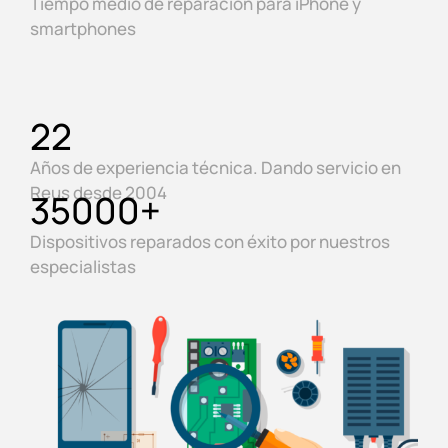
Tiempo medio de reparación para iPhone y
smartphones
22
Años de experiencia técnica. Dando servicio en
Reus desde 2004
35000
+
Dispositivos reparados con éxito por nuestros
especialistas