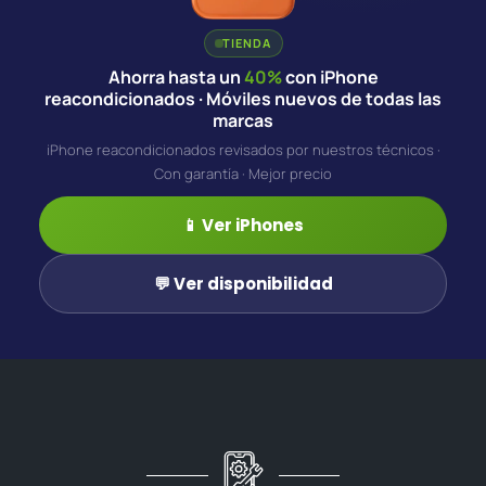
TIENDA
Ahorra hasta un
40%
con iPhone
reacondicionados · Móviles nuevos de todas las
marcas
iPhone reacondicionados revisados por nuestros técnicos ·
Con garantía · Mejor precio
📱 Ver iPhones
💬 Ver disponibilidad