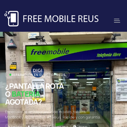
REPARACIÓN EN EL ACTO · REUS
¿PANTALLA ROTA
O
BATERÍA
AGOTADA?
Especialistas en reparación de móviles, tablets,
MacBook y Apple Watch en Reus. Rápido y con garantía.
🔧 Pantallas
🔋 Baterías
💧 Daño por agua
📷 Cámaras