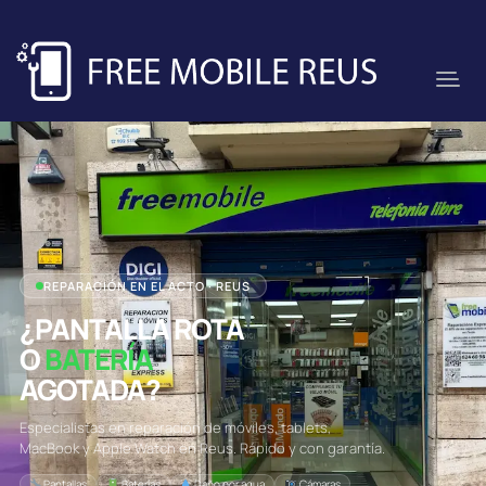
REPARACIÓN EN EL ACTO · REUS
¿PANTALLA ROTA
O
BATERÍA
AGOTADA?
Especialistas en reparación de móviles, tablets,
MacBook y Apple Watch en Reus. Rápido y con garantía.
Pantallas
Baterías
Daño por agua
Cámaras