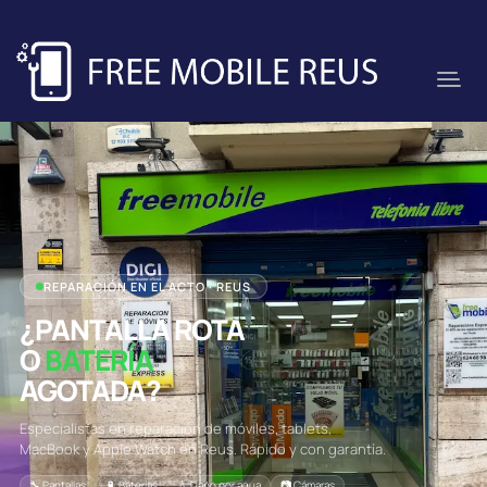
REPARACIÓN EN EL ACTO · REUS
¿PANTALLA ROTA
O
BATERÍA
AGOTADA?
Especialistas en reparación de móviles, tablets,
MacBook y Apple Watch en Reus. Rápido y con garantía.
🔧 Pantallas
🔋 Baterías
💧 Daño por agua
📷 Cámaras