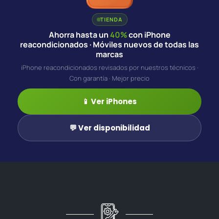
TIENDA
Ahorra hasta un
40%
con iPhone
reacondicionados · Móviles nuevos de todas las
marcas
iPhone reacondicionados revisados por nuestros técnicos ·
Con garantía · Mejor precio
📱 Ver iPhones
💬 Ver disponibilidad