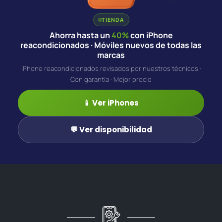
TIENDA
Ahorra hasta un
40%
con iPhone
reacondicionados · Móviles nuevos de todas las
marcas
iPhone reacondicionados revisados por nuestros técnicos ·
Con garantía · Mejor precio
📱 Ver iPhones
💬 Ver disponibilidad