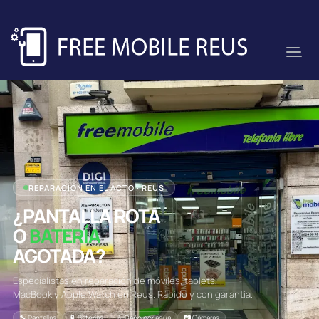
REPARACIÓN EN EL ACTO · REUS
¿PANTALLA ROTA
O
BATERÍA
AGOTADA?
Especialistas en reparación de móviles, tablets,
MacBook y Apple Watch en Reus. Rápido y con garantía.
🔧 Pantallas
🔋 Baterías
💧 Daño por agua
📷 Cámaras