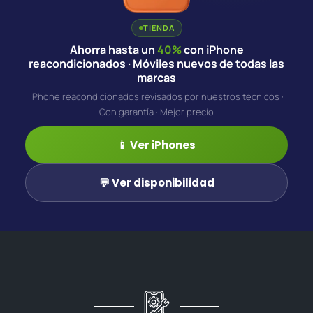
TIENDA
Ahorra hasta un
40%
con iPhone
reacondicionados · Móviles nuevos de todas las
marcas
iPhone reacondicionados revisados por nuestros técnicos ·
Con garantía · Mejor precio
📱 Ver iPhones
💬 Ver disponibilidad