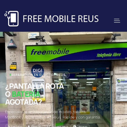
REPARACIÓN EN EL ACTO · REUS
¿PANTALLA ROTA
O
BATERÍA
AGOTADA?
Especialistas en reparación de móviles, tablets,
MacBook y Apple Watch en Reus. Rápido y con garantía.
🔧 Pantallas
🔋 Baterías
💧 Daño por agua
📷 Cámaras