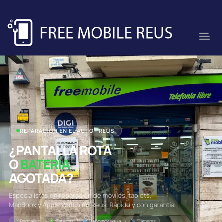
REPARACIÓN EN EL ACTO · REUS
¿PANTALLA ROTA
O
BATERÍA
AGOTADA?
Especialistas en reparación de móviles, tablets,
MacBook y Apple Watch en Reus. Rápido y con garantía.
Pantallas
Baterías
Daño por agua
Cámaras