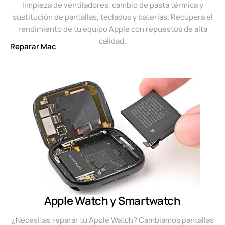
limpieza de ventiladores, cambio de pasta térmica y
sustitución de pantallas, teclados y baterías. Recupera el
rendimiento de tu equipo Apple con repuestos de alta
calidad.
Reparar Mac
Apple Watch y Smartwatch
¿Necesitas reparar tu Apple Watch? Cambiamos pantallas