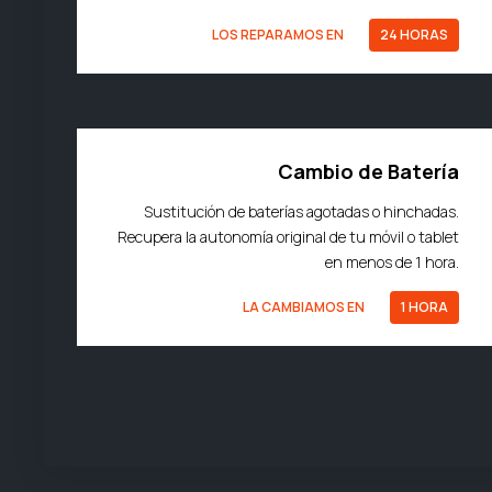
LOS REPARAMOS EN
24 HORAS
Cambio de Batería
Sustitución de baterías agotadas o hinchadas.
Recupera la autonomía original de tu móvil o tablet
en menos de 1 hora.
LA CAMBIAMOS EN
1 HORA