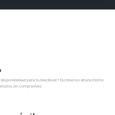
p
a disponibilidad para tu MacBook? Escríbenos ahora mismo.
inutos sin compromiso.