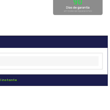
90
Días de garantía
en todas las reparaciones
l instante