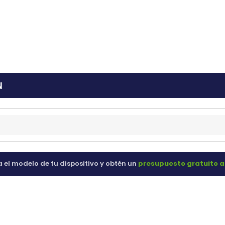
ras
60 98 60
N
a el modelo de tu dispositivo y obtén un
presupuesto gratuito a