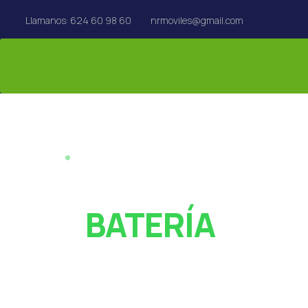
Llamanos: 624 60 98 60
nrmoviles@gmail.com
REPARACIÓN EN EL ACTO · REUS
¿PANTALLA ROT
O
BATERÍA
AGOTADA?
Especialistas en reparación de móviles, tablets,
MacBook y Apple Watch en Reus. Rápido y con garan