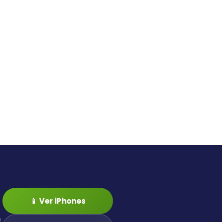
📱 Ver iPhones
n