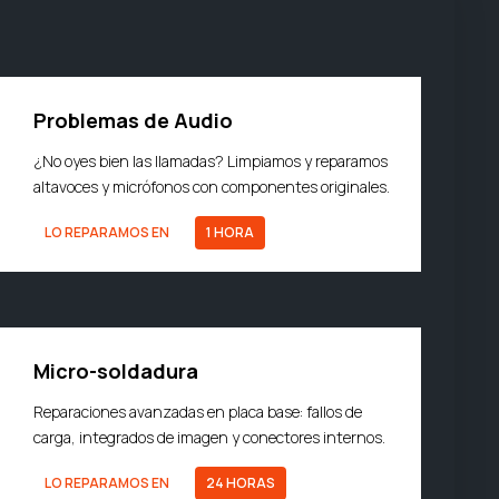
Problemas de Audio
¿No oyes bien las llamadas? Limpiamos y reparamos
altavoces y micrófonos con componentes originales.
LO REPARAMOS EN
1 HORA
Micro-soldadura
Reparaciones avanzadas en placa base: fallos de
carga, integrados de imagen y conectores internos.
LO REPARAMOS EN
24 HORAS