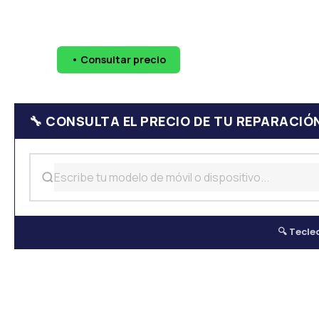
🔧 Pantallas
🔋 Baterías
💧 Daño por agua
📷 Cáma
• Consultar precio
WhatsApp
624 
🔧 CONSULTA EL PRECIO DE TU REPARACIÓ
🔍 Tecle