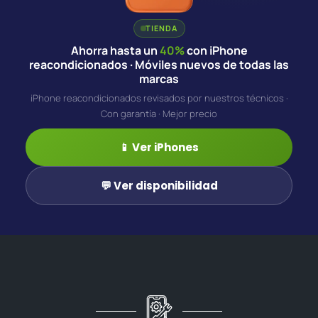
TIENDA
Ahorra hasta un
40%
con iPhone
reacondicionados · Móviles nuevos de todas las
marcas
iPhone reacondicionados revisados por nuestros técnicos ·
Con garantía · Mejor precio
📱 Ver iPhones
💬 Ver disponibilidad