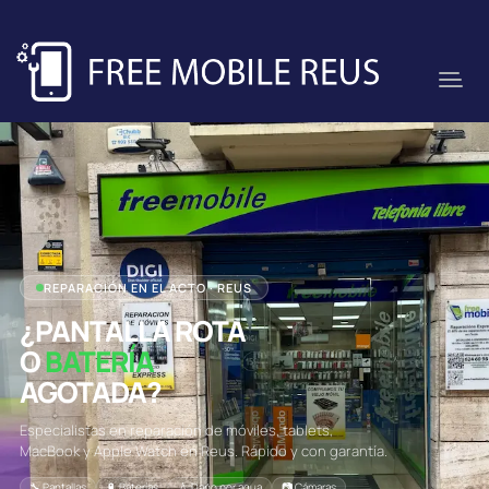
REPARACIÓN EN EL ACTO · REUS
¿PANTALLA ROTA
O
BATERÍA
AGOTADA?
Especialistas en reparación de móviles, tablets,
MacBook y Apple Watch en Reus. Rápido y con garantía.
🔧 Pantallas
🔋 Baterías
💧 Daño por agua
📷 Cámaras