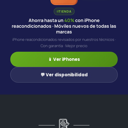
TIENDA
Ahorra hasta un
40%
con iPhone
reacondicionados · Móviles nuevos de todas las
marcas
iPhone reacondicionados revisados por nuestros técnicos ·
Con garantía · Mejor precio
📱 Ver iPhones
💬 Ver disponibilidad