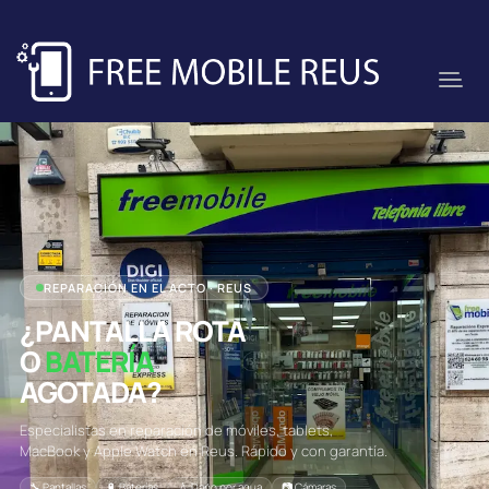
REPARACIÓN EN EL ACTO · REUS
¿PANTALLA ROTA
O
BATERÍA
AGOTADA?
Especialistas en reparación de móviles, tablets,
MacBook y Apple Watch en Reus. Rápido y con garantía.
🔧 Pantallas
🔋 Baterías
💧 Daño por agua
📷 Cámaras