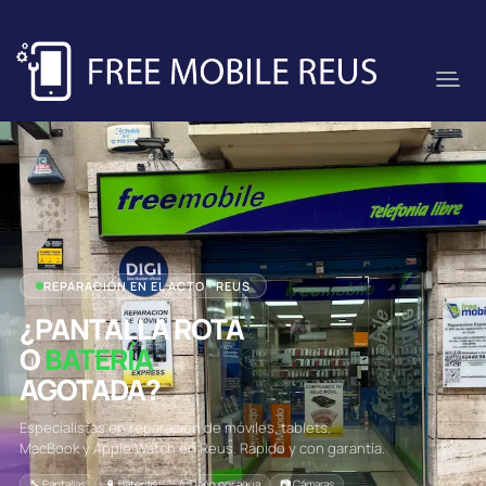
REPARACIÓN EN EL ACTO · REUS
¿PANTALLA ROTA
O
BATERÍA
AGOTADA?
Especialistas en reparación de móviles, tablets,
MacBook y Apple Watch en Reus. Rápido y con garantía.
🔧 Pantallas
🔋 Baterías
💧 Daño por agua
📷 Cámaras