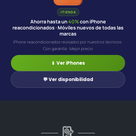
TIENDA
Ahorra hasta un
40%
con iPhone
reacondicionados · Móviles nuevos de todas las
marcas
iPhone reacondicionados revisados por nuestros técnicos ·
Con garantía · Mejor precio
📱 Ver iPhones
💬 Ver disponibilidad