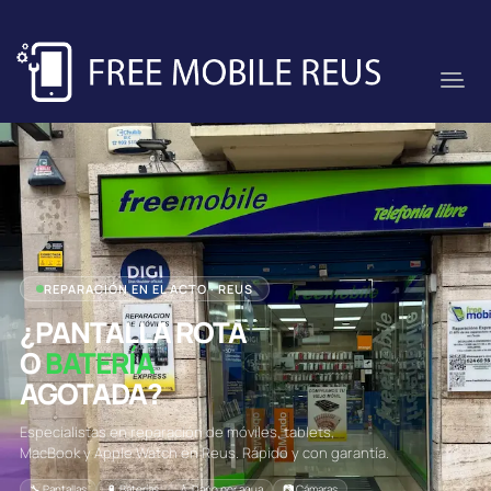
REPARACIÓN EN EL ACTO · REUS
¿PANTALLA ROTA
O
BATERÍA
AGOTADA?
Especialistas en reparación de móviles, tablets,
MacBook y Apple Watch en Reus. Rápido y con garantía.
🔧 Pantallas
🔋 Baterías
💧 Daño por agua
📷 Cámaras