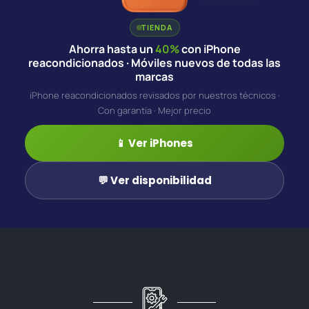
TIENDA
Ahorra hasta un
40%
con iPhone
reacondicionados · Móviles nuevos de todas las
marcas
iPhone reacondicionados revisados por nuestros técnicos ·
Con garantía · Mejor precio
📱 Ver iPhones
💬 Ver disponibilidad