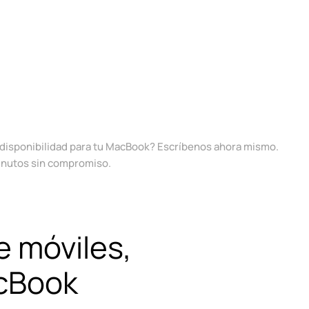
a disponibilidad para tu MacBook? Escríbenos ahora mismo.
inutos sin compromiso.
e móviles,
acBook