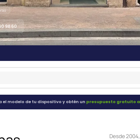
ras
60 98 60
N
 el modelo de tu dispositivo y obtén un
presupuesto gratuito a
enas
Desde 2004, 