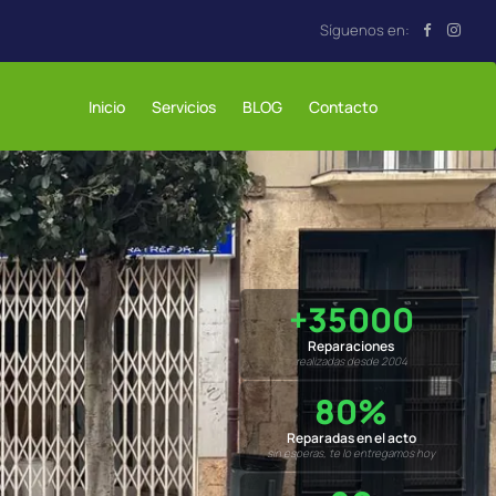
Inicio
Servicios
BLOG
Contacto
+35000
Reparaciones
realizadas desde 2004
80%
Reparadas en el acto
sin esperas, te lo entregamos hoy