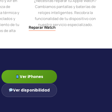
o y Air en
¿Necesitas reparar tu Apple Watch?
eza de
Cambiamos pantallas y baterías de
a térmica y
relojes inteligentes. Recobra la
eclados y
funcionalidad de tu dispositivo con
iento de tu
nuestro servicio especializado.
Reparar Watch
s de alta
Ver iPhones
Ver disponibilidad