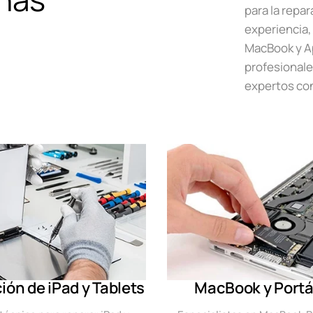
para la repa
experiencia,
MacBook y A
profesionale
expertos con
ión de iPad y Tablets
MacBook y Portá