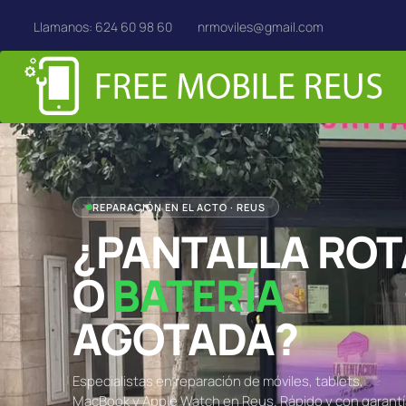
Llamanos: 624 60 98 60
nrmoviles@gmail.com
REPARACIÓN EN EL ACTO · REUS
¿PANTALLA ROT
O
BATERÍA
AGOTADA?
Especialistas en reparación de móviles, tablets,
MacBook y Apple Watch en Reus. Rápido y con garantí