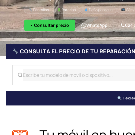
Pantallas
Baterías
Daño por agua
Cáma
• Consultar precio
WhatsApp
624 
CONSULTA EL PRECIO DE TU REPARACIÓ
Teclea
Tu móvil en bu