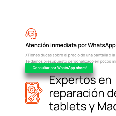
Atención inmediata por WhatsApp
¿Tienes dudas sobre el precio de una pantalla o l
Te damos presupuesto personalizado en pocos m
¡Consultar por WhatsApp ahora!
Expertos en
reparación d
tablets y M