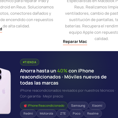
 técnico para reparar iPad y
Especialistas en MacBook Pr
ndroid en Reus. Solucionamos
Reus. Realizamos limpi
 rotos, conectores dañados y
ventiladores, cambio de past
 de encendido con repuestos
sustitución de pantallas, t
de alta calidad.
baterías. Recupera el rendim
d
equipo Apple con repuesto
calidad.
Reparar Mac
TIENDA
Ahorra hasta un
40%
con iPhone
reacondicionados · Móviles nuevos de
todas las marcas
iPhone reacondicionados revisados por nuestros técnicos ·
Con garantía · Mejor precio
iPhone Reacondicionado
Samsung
Xiaomi
Redmi
Motorola
ZTE
Poco
Realme