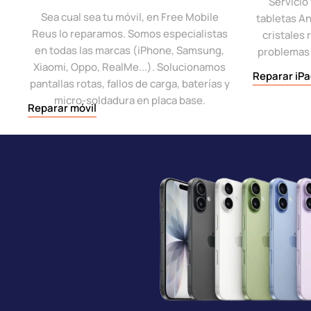
Servicio
Sea cual sea tu móvil, en Free Mobile
tabletas A
Reus lo reparamos. Somos especialistas
cristales
en todas las marcas (iPhone, Samsung,
problemas
Xiaomi, Oppo, RealMe...). Solucionamos
Reparar iPa
pantallas rotas, fallos de carga, baterías y
micro-soldadura en placa base.
Reparar móvil