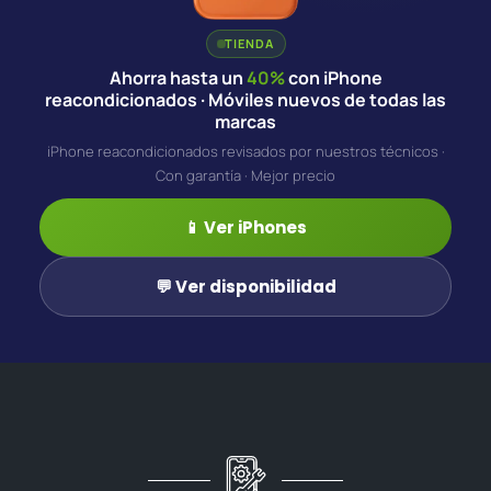
TIENDA
Ahorra hasta un
40%
con iPhone
reacondicionados · Móviles nuevos de todas las
marcas
iPhone reacondicionados revisados por nuestros técnicos ·
Con garantía · Mejor precio
📱 Ver iPhones
💬 Ver disponibilidad