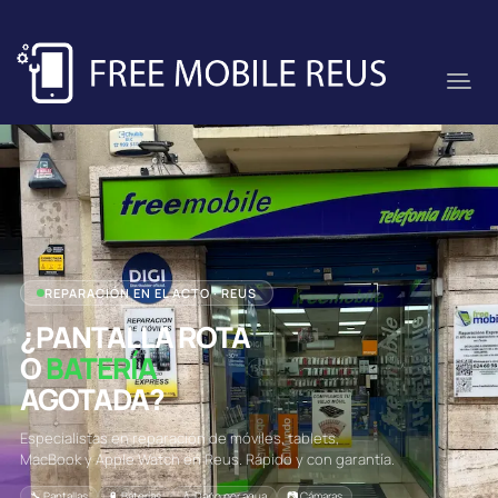
REPARACIÓN EN EL ACTO · REUS
¿PANTALLA ROTA
O
BATERÍA
AGOTADA?
Especialistas en reparación de móviles, tablets,
MacBook y Apple Watch en Reus. Rápido y con garantía.
🔧 Pantallas
🔋 Baterías
💧 Daño por agua
📷 Cámaras