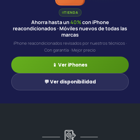
TIENDA
Ahorra hasta un
40%
con iPhone
reacondicionados · Móviles nuevos de todas las
marcas
iPhone reacondicionados revisados por nuestros técnicos ·
Con garantía · Mejor precio
📱 Ver iPhones
💬 Ver disponibilidad