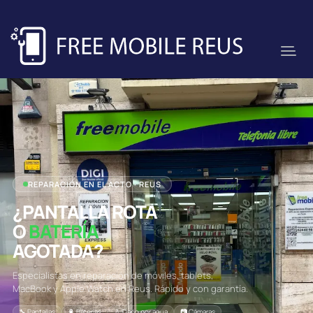
REPARACIÓN EN EL ACTO · REUS
¿PANTALLA ROTA
O
BATERÍA
AGOTADA?
Especialistas en reparación de móviles, tablets,
MacBook y Apple Watch en Reus. Rápido y con garantía.
🔧 Pantallas
🔋 Baterías
💧 Daño por agua
📷 Cámaras