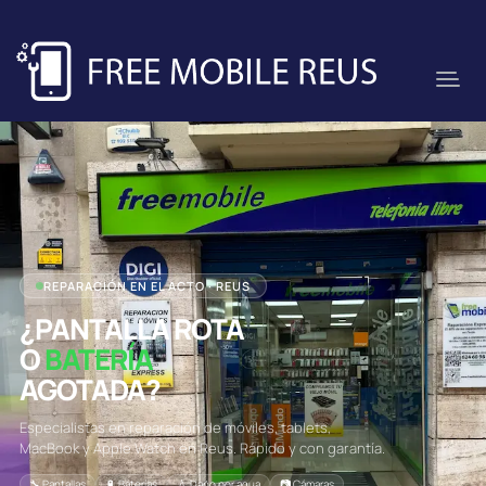
REPARACIÓN EN EL ACTO · REUS
¿PANTALLA ROTA
O
BATERÍA
AGOTADA?
Especialistas en reparación de móviles, tablets,
MacBook y Apple Watch en Reus. Rápido y con garantía.
🔧 Pantallas
🔋 Baterías
💧 Daño por agua
📷 Cámaras