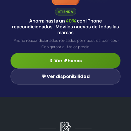
TIENDA
Ahorra hasta un
40%
con iPhone
reacondicionados · Móviles nuevos de todas las
marcas
iPhone reacondicionados revisados por nuestros técnicos ·
Con garantía · Mejor precio
📱 Ver iPhones
💬 Ver disponibilidad