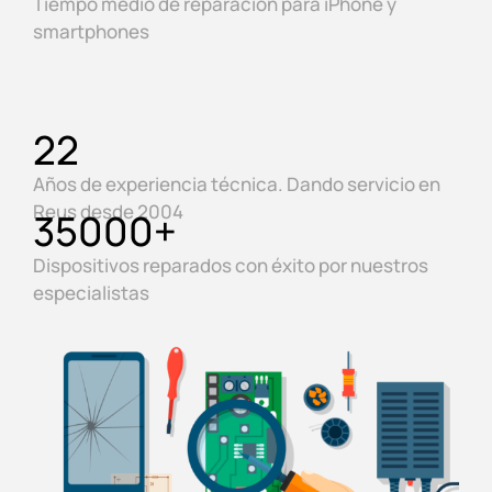
Tiempo medio de reparación para iPhone y
smartphones
22
Años de experiencia técnica. Dando servicio en
Reus desde 2004
35000
+
Dispositivos reparados con éxito por nuestros
especialistas