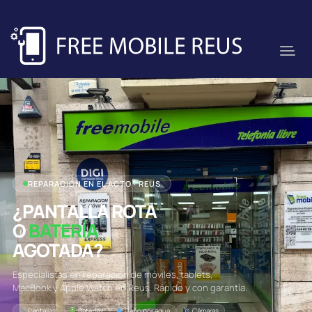
REPARACIÓN EN EL ACTO · REUS
¿PANTALLA ROTA
O
BATERÍA
AGOTADA?
Especialistas en reparación de móviles, tablets,
MacBook y Apple Watch en Reus. Rápido y con garantía.
Pantallas
Baterías
Daño por agua
Cámaras