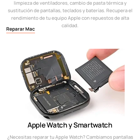
limpieza de ventiladores, cambio de pasta térmica y
sustitución de pantallas, teclados y baterías. Recupera el
rendimiento de tu equipo Apple con repuestos de alta
calidad.
Reparar Mac
Apple Watch y Smartwatch
¿Necesitas reparar tu Apple Watch? Cambiamos pantallas