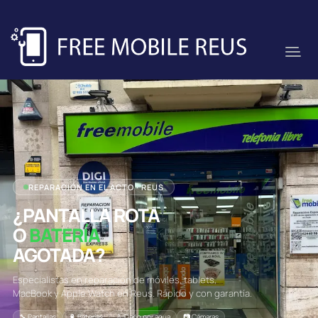
REPARACIÓN EN EL ACTO · REUS
¿PANTALLA ROTA
O
BATERÍA
AGOTADA?
Especialistas en reparación de móviles, tablets,
MacBook y Apple Watch en Reus. Rápido y con garantía.
🔧 Pantallas
🔋 Baterías
💧 Daño por agua
📷 Cámaras