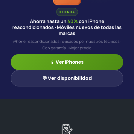
TIENDA
Ahorra hasta un
40%
con iPhone
reacondicionados · Móviles nuevos de todas las
marcas
iPhone reacondicionados revisados por nuestros técnicos ·
Con garantía · Mejor precio
📱 Ver iPhones
💬 Ver disponibilidad