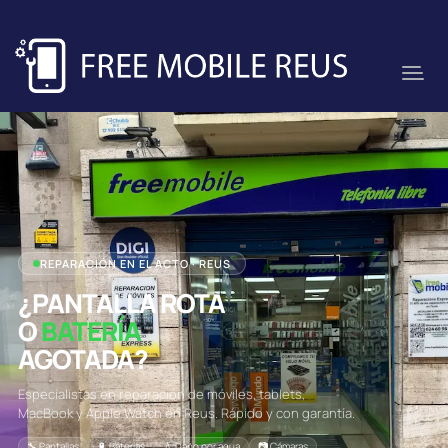
REPARACIÓN EN EL ACTO · REUS
¿PANTALLA ROTA
O
BATERÍA
AGOTADA?
Especialistas en reparación de móviles, tablets,
MacBook y Apple Watch en Reus. Rápido y con garantía.
🔧 Pantallas
🔋 Baterías
💧 Daño por agua
📷 Cámaras