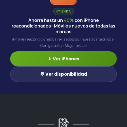
TIENDA
Ahorra hasta un
40%
con iPhone
reacondicionados · Móviles nuevos de todas las
marcas
iPhone reacondicionados revisados por nuestros técnicos ·
Con garantía · Mejor precio
📱 Ver iPhones
💬 Ver disponibilidad