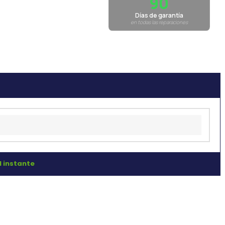
90
Días de garantía
en todas las reparaciones
l instante