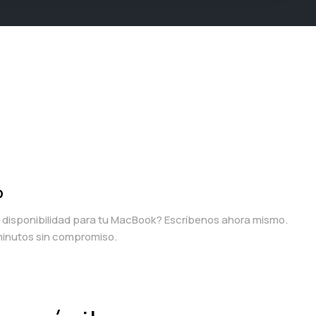
p
a disponibilidad para tu MacBook? Escríbenos ahora mismo.
inutos sin compromiso.