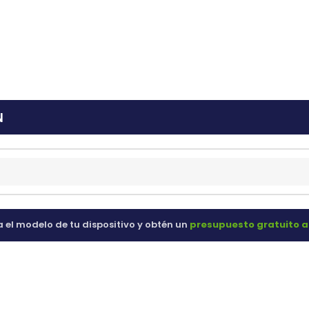
ras
60 98 60
N
a el modelo de tu dispositivo y obtén un
presupuesto gratuito a