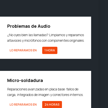
Problemas de Audio
¿No oyes bien las llamadas? Limpiamos y reparamos
altavoces y micrófonos con componentes originales.
LO REPARAMOS EN
1 HORA
Micro-soldadura
Reparaciones avanzadas en placa base: fallos de
carga, integrados de imagen y conectores internos.
LO REPARAMOS EN
24 HORAS