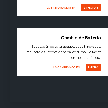
LOS REPARAMOS EN
24 HORAS
Cambio de Batería
Sustitución de baterías agotadas o hinchadas.
Recupera la autonomía original de tu móvil o tablet
en menos de 1 hora.
LA CAMBIAMOS EN
1 HORA