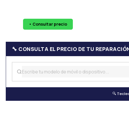
🔧 Pantallas
🔋 Baterías
💧 Daño por agua
📷 Cáma
• Consultar precio
WhatsApp
624 
🔧 CONSULTA EL PRECIO DE TU REPARACIÓ
🔍 Tecle