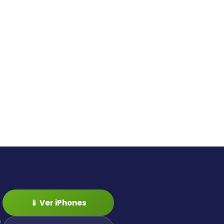
📱 Ver iPhones
n