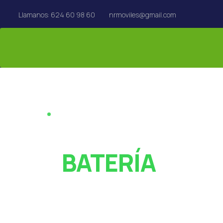
Llamanos: 624 60 98 60
nrmoviles@gmail.com
REPARACIÓN EN EL ACTO · REUS
¿PANTALLA ROT
O
BATERÍA
AGOTADA?
Especialistas en reparación de móviles, tablets,
MacBook y Apple Watch en Reus. Rápido y con garan