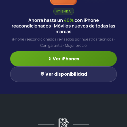
TIENDA
Ahorra hasta un
40%
con iPhone
reacondicionados · Móviles nuevos de todas las
marcas
iPhone reacondicionados revisados por nuestros técnicos ·
Con garantía · Mejor precio
📱 Ver iPhones
💬 Ver disponibilidad