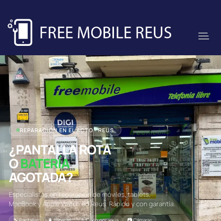
REPARACIÓN EN EL ACTO · REUS
¿PANTALLA ROTA
O
BATERÍA
AGOTADA?
Especialistas en reparación de móviles, tablets,
MacBook y Apple Watch en Reus. Rápido y con garantía.
🔧 Pantallas
🔋 Baterías
💧 Daño por agua
📷 Cámaras