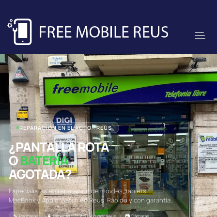
REPARACIÓN EN EL ACTO · REUS
¿PANTALLA ROTA
O
BATERÍA
AGOTADA?
Especialistas en reparación de móviles, tablets,
MacBook y Apple Watch en Reus. Rápido y con garantía.
🔧 Pantallas
🔋 Baterías
💧 Daño por agua
📷 Cámaras