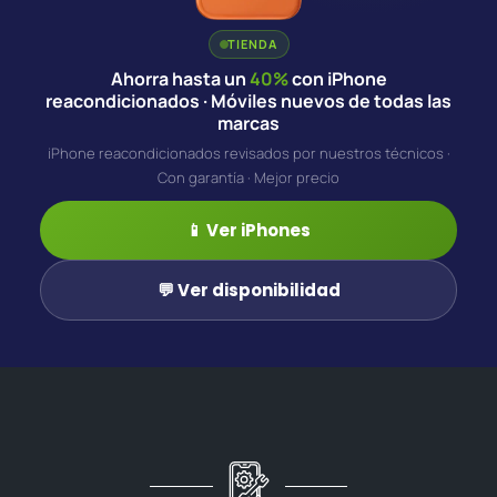
TIENDA
Ahorra hasta un
40%
con iPhone
reacondicionados · Móviles nuevos de todas las
marcas
iPhone reacondicionados revisados por nuestros técnicos ·
Con garantía · Mejor precio
📱 Ver iPhones
💬 Ver disponibilidad