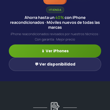
TIENDA
Ahorra hasta un
40%
con iPhone
reacondicionados · Móviles nuevos de todas las
marcas
iPhone reacondicionados revisados por nuestros técnicos ·
Con garantía · Mejor precio
📱 Ver iPhones
💬 Ver disponibilidad