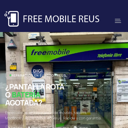
REPARACIÓN EN EL ACTO · REUS
¿PANTALLA ROTA
O
BATERÍA
AGOTADA?
Especialistas en reparación de móviles, tablets,
MacBook y Apple Watch en Reus. Rápido y con garantía.
🔧 Pantallas
🔋 Baterías
💧 Daño por agua
📷 Cámaras