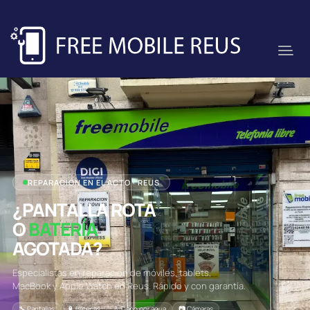
REPARACIÓN EN EL ACTO · REUS
¿PANTALLA ROTA
O
BATERÍA
AGOTADA?
Especialistas en reparación de móviles, tablets,
MacBook y Apple Watch en Reus. Rápido y con garantía.
🔧 Pantallas
🔋 Baterías
💧 Daño por agua
📷 Cámaras