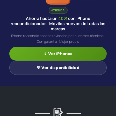
TIENDA
Ahorra hasta un
40%
con iPhone
reacondicionados · Móviles nuevos de todas las
marcas
iPhone reacondicionados revisados por nuestros técnicos ·
Con garantía · Mejor precio
📱 Ver iPhones
💬 Ver disponibilidad