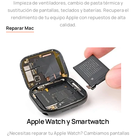
limpieza de ventiladores, cambio de pasta térmica y
sustitución de pantallas, teclados y baterías. Recupera el
rendimiento de tu equipo Apple con repuestos de alta
calidad.
Reparar Mac
Apple Watch y Smartwatch
¿Necesitas reparar tu Apple Watch? Cambiamos pantallas