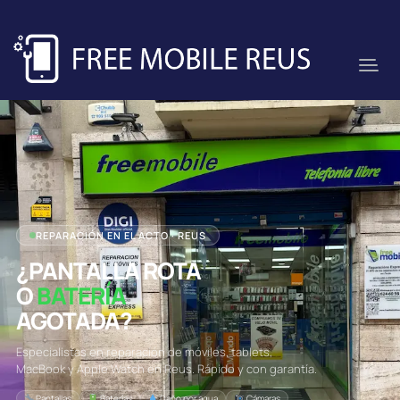
REPARACIÓN EN EL ACTO · REUS
¿PANTALLA ROTA
O
BATERÍA
AGOTADA?
Especialistas en reparación de móviles, tablets,
MacBook y Apple Watch en Reus. Rápido y con garantía.
Pantallas
Baterías
Daño por agua
Cámaras