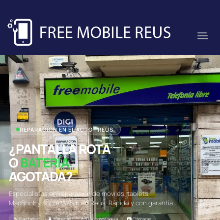
REPARACIÓN EN EL ACTO · REUS
¿PANTALLA ROTA
O
BATERÍA
AGOTADA?
Especialistas en reparación de móviles, tablets,
MacBook y Apple Watch en Reus. Rápido y con garantía.
🔧 Pantallas
🔋 Baterías
💧 Daño por agua
📷 Cámaras