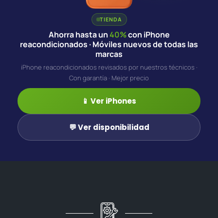
TIENDA
Ahorra hasta un
40%
con iPhone
reacondicionados · Móviles nuevos de todas las
marcas
iPhone reacondicionados revisados por nuestros técnicos ·
Con garantía · Mejor precio
📱 Ver iPhones
💬 Ver disponibilidad